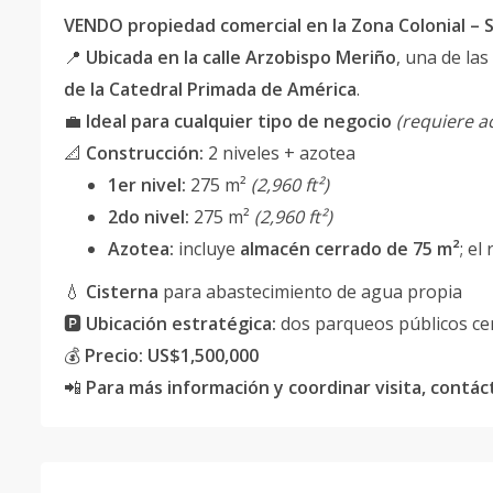
VENDO propiedad comercial en la Zona Colonial –
📍
Ubicada en la calle Arzobispo Meriño
, una de las
de la Catedral Primada de América
.
💼
Ideal para cualquier tipo de negocio
(requiere 
📐
Construcción:
2 niveles + azotea
1er nivel:
275 m²
(2,960 ft²)
2do nivel:
275 m²
(2,960 ft²)
Azotea:
incluye
almacén cerrado de 75 m²
; el
💧
Cisterna
para abastecimiento de agua propia
🅿️
Ubicación estratégica:
dos parqueos públicos cerc
💰
Precio:
US$1,500,000
📲
Para más información y coordinar visita, contá