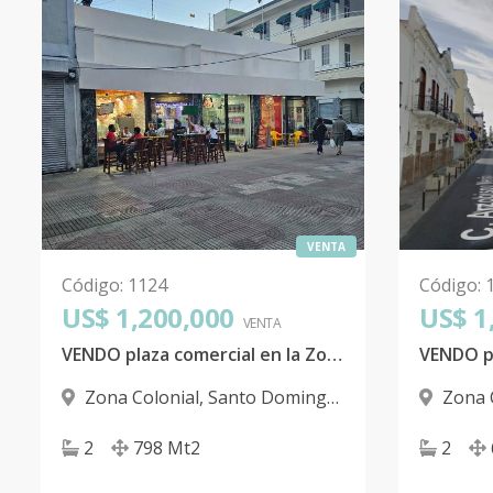
VENTA
Código
:
1124
Código
:
US$ 1,200,000
US$ 1
VENTA
VENDO plaza comercial en la Zona Colonial
Zona Colonial
,
Santo Domingo
Zona 
D.N.
D.N.
2
798
Mt2
2