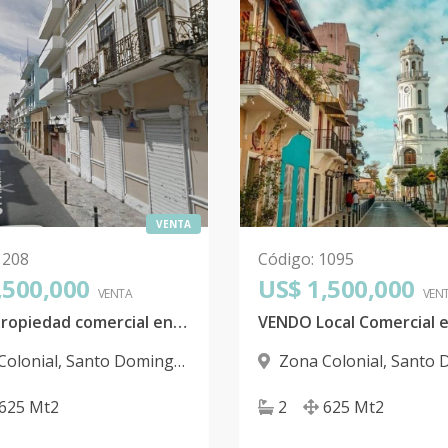
VENTA
1208
Código
:
1095
,500,000
US$ 1,500,000
VENTA
VEN
VENDO propiedad comercial en la Zona Colonial
Colonial
,
Santo Domingo
Zona Colonial
,
Santo 
D.N.
625
Mt2
2
625
Mt2