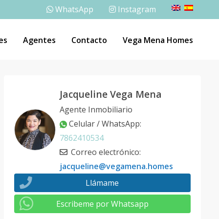
WhatsApp
Instagram
es
Agentes
Contacto
Vega Mena Homes
Jacqueline Vega Mena
Agente Inmobiliario
Celular / WhatsApp
:
7862410534
Correo electrónico
:
jacqueline@vegamena.homes
Llámame
Escribeme por Whatsapp