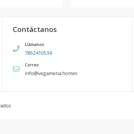
Contáctanos
Llámanos
7862410534
Correo
info@vegamena.homes
vados