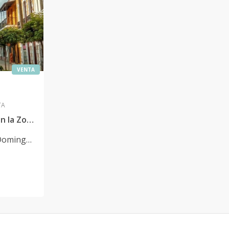
VENTA
TA
VENDO Local Comercial en la Zona Colonial
Domingo