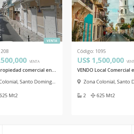
VENTA
1208
Código
:
1095
,500,000
US$ 1,500,000
VENTA
VEN
VENDO propiedad comercial en la Zona Colonial
Colonial
,
Santo Domingo
Zona Colonial
,
Santo 
D.N.
625
Mt2
2
625
Mt2