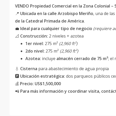
VENDO Propiedad Comercial en la Zona Colonial –
📍
Ubicada en la calle Arzobispo Meriño
, una de las
de la Catedral Primada de América
.
💼
Ideal para cualquier tipo de negocio
(requiere 
📐
Construcción:
2 niveles + azotea
1er nivel:
275 m²
(2,960 ft²)
2do nivel:
275 m²
(2,960 ft²)
Azotea:
incluye
almacén cerrado de 75 m²
; el
💧
Cisterna
para abastecimiento de agua propia
🅿️
Ubicación estratégica:
dos parqueos públicos cerc
💰
Precio:
US$1,500,000
📲
Para más información y coordinar visita, contá