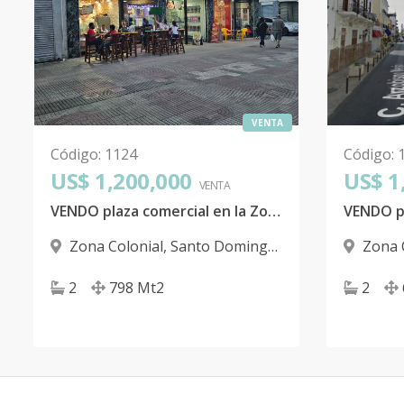
VENTA
Código
:
1124
Código
:
US$ 1,200,000
US$ 1
VENTA
VENDO plaza comercial en la Zona Colonial
Zona Colonial
,
Santo Domingo
Zona 
D.N.
D.N.
2
798
Mt2
2