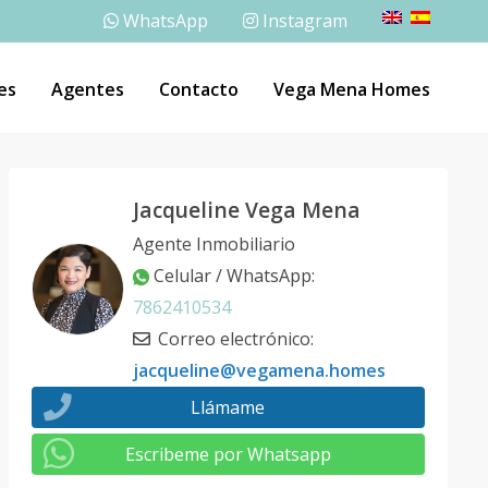
WhatsApp
Instagram
es
Agentes
Contacto
Vega Mena Homes
Jacqueline Vega Mena
Agente Inmobiliario
Celular / WhatsApp
:
7862410534
Correo electrónico
:
jacqueline@vegamena.homes
Llámame
Escribeme por Whatsapp