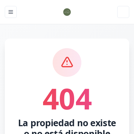
Toggle navigation menu
Toggl
404
La propiedad no existe
o no está disponible