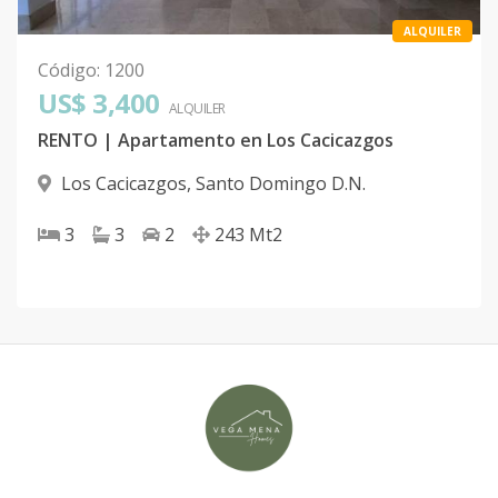
ALQUILER
Código
:
1200
US$ 3,400
ALQUILER
RENTO | Apartamento en Los Cacicazgos
Los Cacicazgos
,
Santo Domingo D.N.
3
3
2
243
Mt2