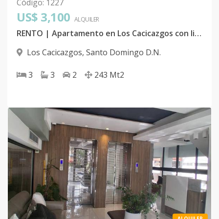
Código
:
1227
US$ 3,100
ALQUILER
RENTO | Apartamento en Los Cacicazgos con linea blanca
Los Cacicazgos
,
Santo Domingo D.N.
3
3
2
243
Mt2
ALQUILER