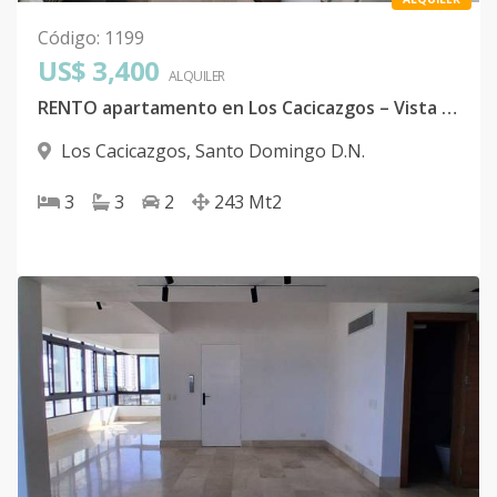
Código
:
1199
US$ 3,400
ALQUILER
RENTO apartamento en Los Cacicazgos – Vista al mar
Los Cacicazgos
,
Santo Domingo D.N.
3
3
2
243
Mt2