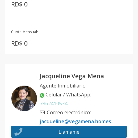
RD$ 0
Cuota Mensual:
RD$ 0
Jacqueline Vega Mena
Agente Inmobiliario
Celular / WhatsApp
:
7862410534
Correo electrónico
:
jacqueline@vegamena.homes
Llámame