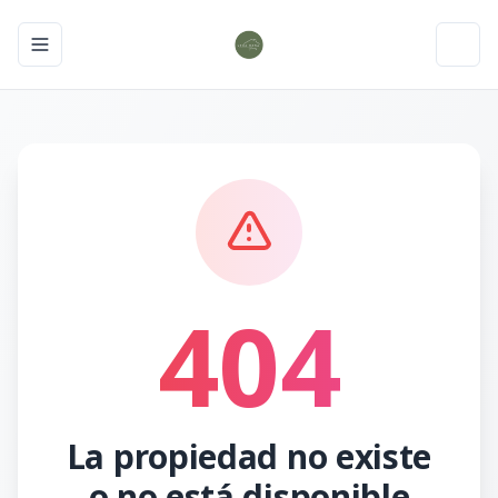
Toggle navigation menu
Toggl
404
La propiedad no existe
o no está disponible