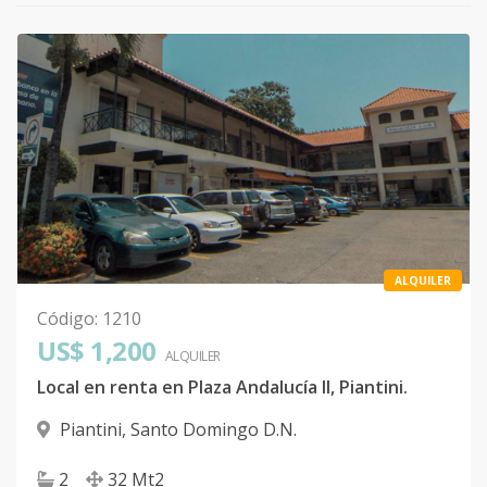
ALQUILER
Código
:
1210
US$ 1,200
ALQUILER
Local en renta en Plaza Andalucía II, Piantini.
Piantini
,
Santo Domingo D.N.
2
32
Mt2