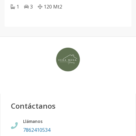
1
3
120
Mt2
Contáctanos
Llámanos
7862410534