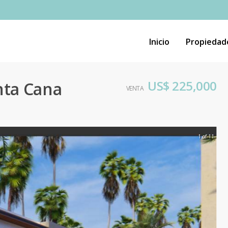
Inicio
Propiedad
US$ 225,000
nta Cana
VENTA
1 of 11