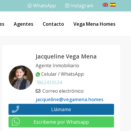
WhatsApp
Instagram
es
Agentes
Contacto
Vega Mena Homes
Jacqueline Vega Mena
Agente Inmobiliario
Celular / WhatsApp
:
7862410534
Correo electrónico
:
jacqueline@vegamena.homes
Llámame
Escribeme por Whatsapp