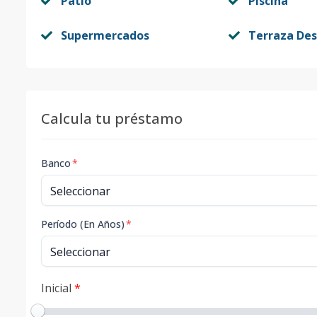
Patio
Piscina
Supermercados
Terraza De
Calcula tu préstamo
Banco
*
Período (En Años)
*
Inicial
*