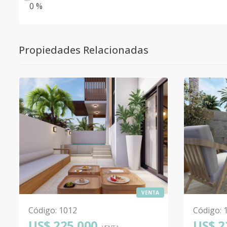
0 %
Propiedades Relacionadas
VENTA
Código
:
1012
Código
:
US$ 225,000
US$ 2