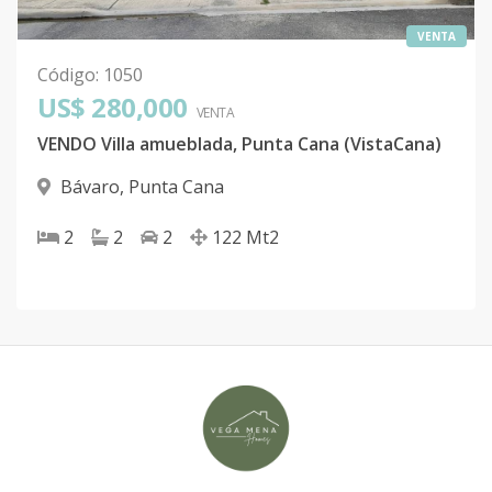
VENTA
Código
:
1050
US$ 280,000
VENTA
VENDO Villa amueblada, Punta Cana (VistaCana)
Bávaro
,
Punta Cana
2
2
2
122
Mt2