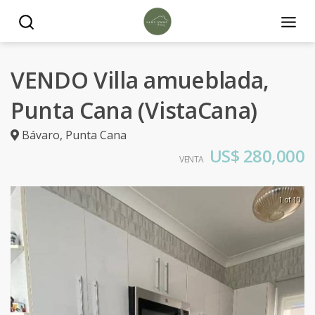
VENDO Villa amueblada,
Punta Cana (VistaCana)
Bávaro
,
Punta Cana
US$ 280,000
VENTA
1 of 10