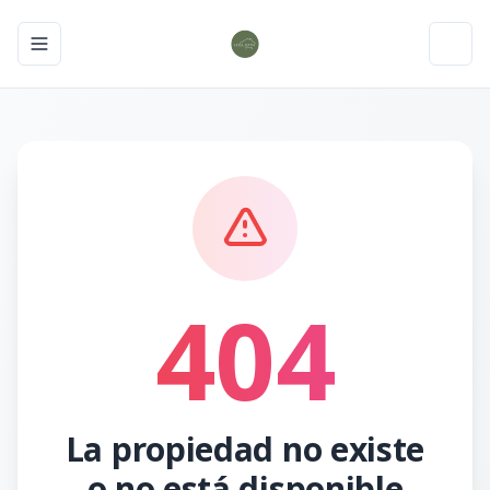
Toggle navigation menu
Toggl
404
La propiedad no existe
o no está disponible