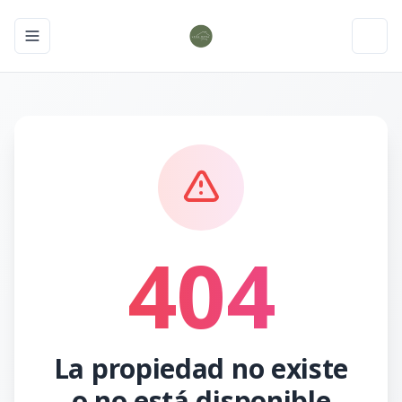
Toggle navigation menu
Toggl
404
La propiedad no existe
o no está disponible